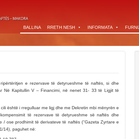
AFTËS – МАКОRА
BALLINA
RRETH NESH
INFORMATA
FURNI
 ripërtëritjen e rezervave të detyrueshme të naftës, si dhe
 Në Kapitullin V – Financimi, në nenet 31- 33 të Ligjit të
cili është i rregulluar me ligj dhe me Dekretin mbi mënyrën e
ë kompensimit të rezervave të detyrueshme së naftës dhe
dhe / ose prodhimit të derivateve të naftës (“Gazeta Zyrtare e
1/14), paguhet në: