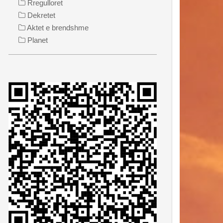
Rregulloret
Dekretet
Aktet e brendshme
Planet