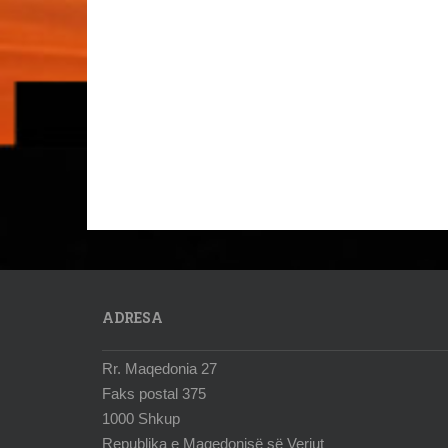
ADRESA
Rr. Maqedonia 27
Faks postal 375
1000 Shkup
Republika e Maqedonisë së Veriut