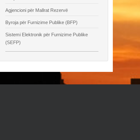
Agjencioni për Mallrat Rezervë
Byroja për Furnizime Publike (BFP)
Sistemi Elektronik për Furnizime Publike
(SEFP)