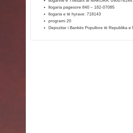
llogarinë e Thesarit të MAKORA: 090076144
llogaria pagesore 840 – 182-07085
llogaria e të hyrave: 718143
programi 20
Depozitar i Bankës Popullore të Republika e