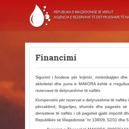
S
k
REPUBLIKА Е MAQEDONISË SË VERIUT
AGJENCIA E REZERVAVE TË DETYRUESHME TË N
i
p
t
o
m
a
Financimi
i
n
c
Sigurimi i fondeve për krijimin, mirëmbajtjen dhe
o
aktivitetet dhe puna e MAKORA është e rregulluar
n
rezervave të detyrueshme të naftës.
t
Kompensimi për rezervat e detyrueshme të naftës i 
e
përcaktimit, llogaritjes, shumës dhe pagesës s
n
derivateve të naftës i cili paguhet gjatë importit 
t
Republikës së Maqedonisë “nr 138/09, 52/11 dhe 5