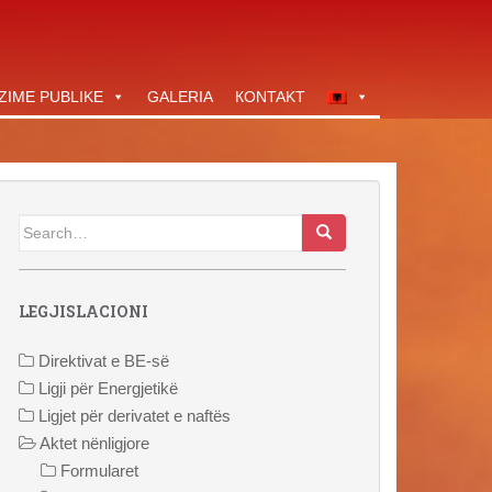
ZIME PUBLIKE
GALERIA
КОNTAKT
Search
for:
LEGJISLACIONI
Direktivat e BE-së
Ligji për Energjetikë
Ligjet për derivatet e naftës
Aktet nënligjore
Formularet