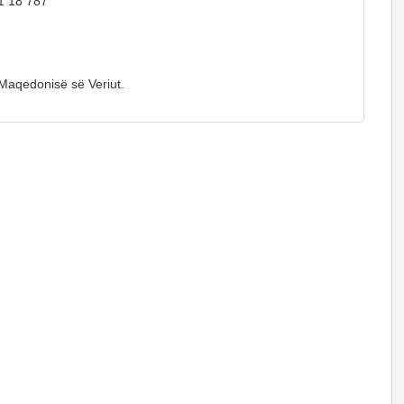
1 18 787
 Maqedonisë së Veriut.