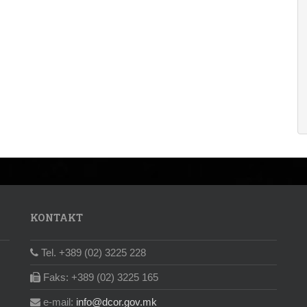
KONTAKT
Tel. +389 (02) 3225 228
Faks: +389 (02) 3225 165
e-mail:
info@dcor.gov.mk