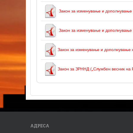
Закон за изменување и дополнување
Закон за изменување и дополнување н
Закон за изменување и дополнување н
Закон за ЗРННД („Службен весник на 
АДРЕСА