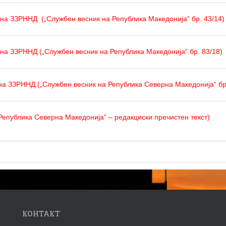
 на ЗЗРННД
(„Службен весник на Република Македонија“ бр. 43/14)
а ЗЗРННД („Службен весник на Република Македонија“ бр. 83/18)
а ЗЗРННД („Службен весник на Република Северна Македонија“ бр
Република Северна Македонија“ – редакциски пречистен текст)
КОНТАКТ