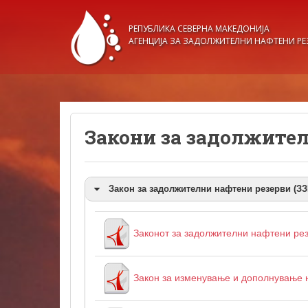
S
k
РЕПУБЛИКА СЕВЕРНА МАКЕДОНИЈА
AГЕНЦИЈА ЗА ЗАДОЛЖИТЕЛНИ НАФТЕНИ РЕ
i
p
t
o
m
a
Закони за задолжител
i
n
c
Закон за задолжителни нафтени резерви (ЗЗН
o
n
t
Законот за задолжителни нафтени рез
e
n
Закон за изменување и дополнување 
t