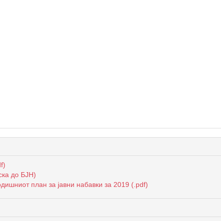
f)
ска до БЈН)
ишниот план за јавни набавки за 2019 (.pdf)