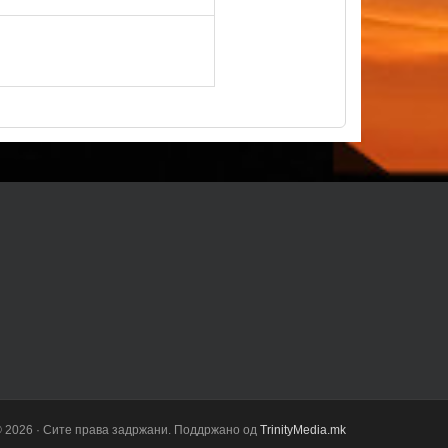
 © 2026 · Сите права задржани. Поддржано од
TrinityMedia.mk