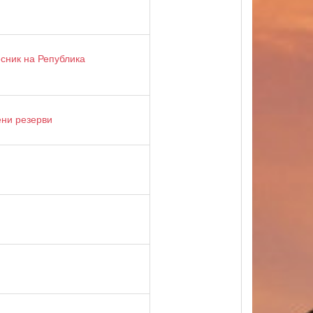
есник на Република
ени резерви