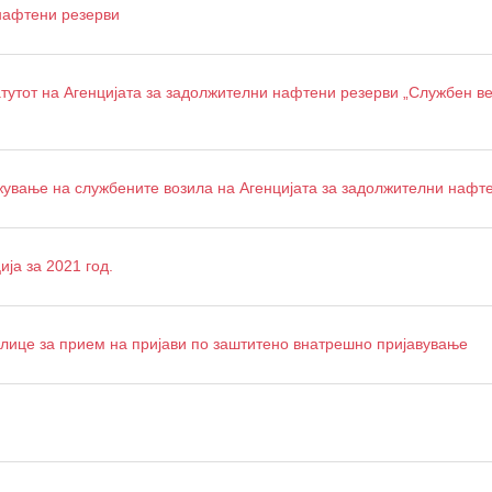
 нафтени резерви
атутот на Агенцијата за задолжителни нафтени резерви „Службен в
жување на службените возила на Агенцијата за задолжителни нафт
ја за 2021 год.
лице за прием на пријави по заштитено внатрешно пријавување