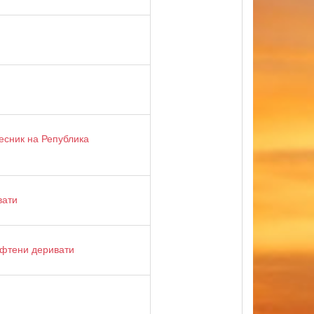
есник на Република
вати
афтени деривати